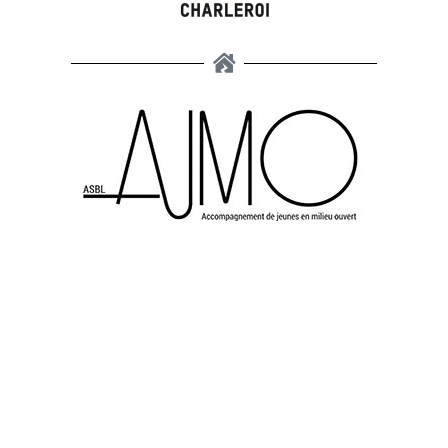
AJMO ASBL
Rue Willy Ernst 29
6000 Charleroi
Téléphone :
071/32.78.32
Site réalisé par l’agence Zeo Internet