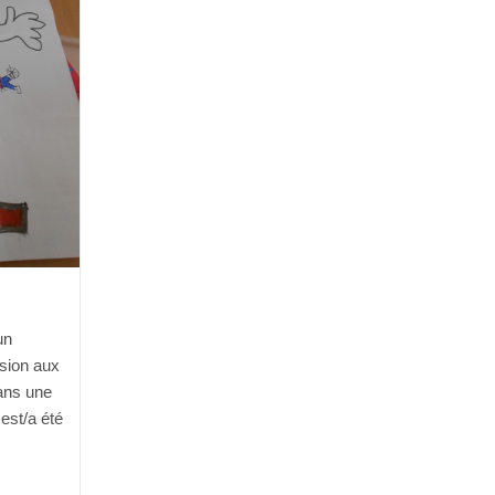
un
ssion aux
ans une
 est/a été