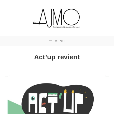
MENU
Act’up revient