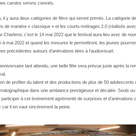
unes carolos serons conviés.
, il y aura deux catégories de films qui seront primés. La catégorie d
s de manière « classique » et les courts-métrages 2.0 (réalisés ave
 Charleroi, c’est le 14 mai 2022 que le festival aura lieu avec de nou
ici à mai 2022 et quand les mesures le permettront, les jeunes pourron
s précédentes autours d’animations liées à l’audiovisuel.
niversaire tant attendu, une belle fête sera prévue juste après la re
val.
on de profiter du talent et des productions de plus de 50 adolescents 
matographique dans une ambiance prestigieuse et décalée. Seuls ou e
participer à cet événement agrémenté de surprises et d’animations qu
r car il en vaut sincèrement la peine.