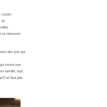
e courts-
c un
velles
t se retrouver
mise des prix qui
qui vivent une
n famille, tout
’il ne faut pas